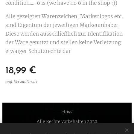
condition..... 6 is (we have no 6 in the shop :))
Alle gezeigten Warenzeichen, Markenlogos etc.
sind Eigentum der jeweiligen Markeninhaber.
Diese werden ausschließlich zur Identifikation
der Ware genutzt und stellen keine Verletzung
etwaiger Schutzrechte dar
18,99
€
zzgl. Versandkosten
ctoys
Alle Rechte vorbehalten 2020
Unterstützt von
Webnode
Cookies