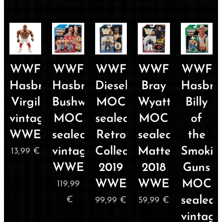
WWF
WWF
WWF
WWF
WWF
Hasbro
Hasbro
Diesel
Bray
Hasbro
Virgil
Bushwrackers
MOC
Wyatt
Billy
vintage
MOC
sealed
MOC
of
WWE
sealed
Retro
sealed
the
vintage
Collection
Mattel
Smokin
13,99
€
WWE
2019
2018
Guns
WWE
WWE
MOC
119,99
sealed
€
99,99
€
59,99
€
vintage