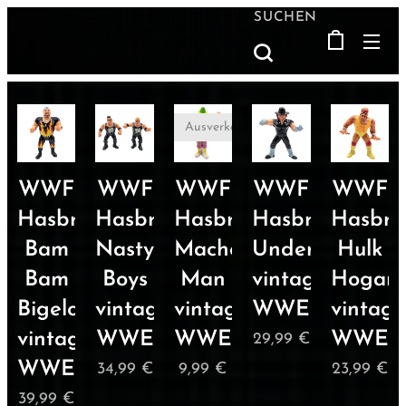
SUCHEN
Ausverkauft
WWF
WWF
WWF
WWF
WWF
Hasbro
Hasbro
Hasbro
Hasbro
Hasbro
Bam
Nasty
Macho
Undertaker
Hulk
Bam
Boys
Man
vintage
Hogan
Bigelow
vintage
vintage
WWE
vintage
vintage
WWE
WWE
WWE
29,99
€
WWE
34,99
€
9,99
€
23,99
€
39,99
€