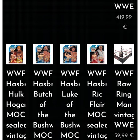
WWE
419,99
€
WWF
WWF
WWF
WWF
WWF
Hasbro
Hasbro
Hasbro
Hasbro
Raw
Hulk
Butch
Luke
Ric
Ring
Hogan
of
of
Flair
Man
MOC
the
the
MOC
vintage
sealed
Bushwrackers
Bushwrackers
sealed
WWE
vintage
MOC
MOC
vintage
39,99
€