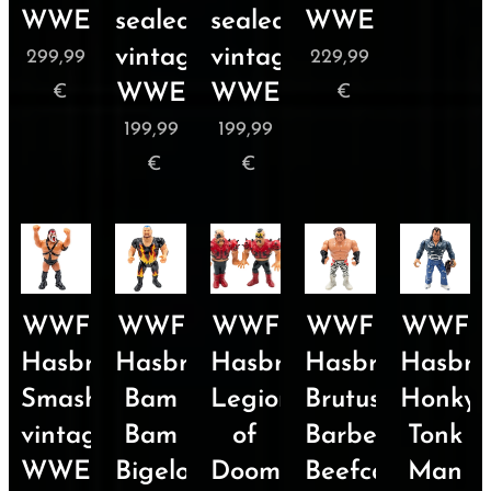
WWE
sealed
sealed
WWE
vintage
vintage
299,99
229,99
WWE
WWE
€
€
199,99
199,99
€
€
WWF
WWF
WWF
WWF
WWF
Hasbro
Hasbro
Hasbro
Hasbro
Hasbro
Smash
Bam
Legion
Brutus
Honky
vintage
Bam
of
Barber
Tonk
WWE
Bigelow
Doom
Beefcake
Man