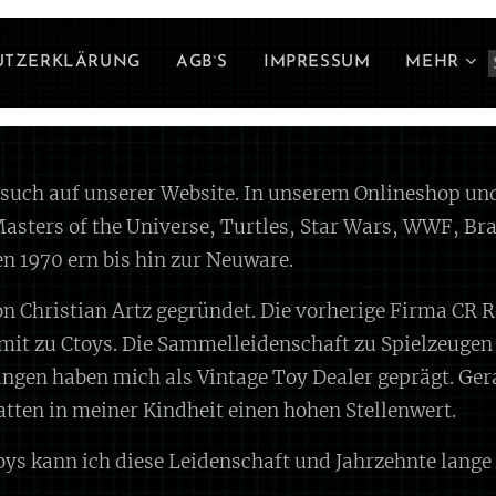
UTZERKLÄRUNG
AGB`S
IMPRESSUM
MEHR
esuch auf unserer Website. In unserem Onlineshop und
asters of the Universe, Turtles, Star Wars, WWF, Brav
n 1970 ern bis hin zur Neuware.
n Christian Artz gegründet. Die vorherige Firma CR R
 zu Ctoys. Die Sammelleidenschaft zu Spielzeugen 
gen haben mich als Vintage Toy Dealer geprägt. Gera
tten in meiner Kindheit einen hohen Stellenwert.
toys kann ich diese Leidenschaft und Jahrzehnte la