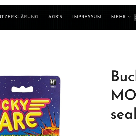
UTZERKLÄRUNG
AGB`S
IMPRESSUM
MEHR
Buc
MOC
sea