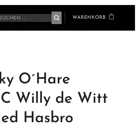
WARENKORB
ky O´Hare
 Willy de Witt
led Hasbro