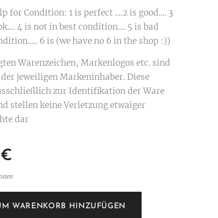
p for Condition: 1 is perfect ....2 is good.... 3
ok.... 4 is not in best condition.... 5 is bad
dition..... 6 is (we have no 6 in the shop :))
igten Warenzeichen, Markenlogos etc. sind
der jeweiligen Markeninhaber. Diese
sschließlich zur Identifikation der Ware
nd stellen keine Verletzung etwaiger
hte dar
€
osten
UM WARENKORB HINZUFÜGEN