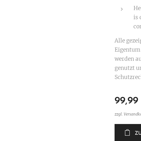
Hel
is 
con
Alle geze
Eigentum 
werden au
genutzt u
Schutzrec
99,99
zzgl. Versandk
Z