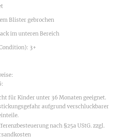
et
 dem Blister gebrochen
rack im unteren Bereich
Condition): 3+
eise:
:
cht für Kinder unter 36 Monaten geeignet.
stickungsgefahr aufgrund verschluckbarer
inteile.
fferenzbesteuerung nach §25a UStG. zzgl.
rsandkosten