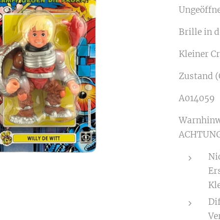
Ungeöffn
Brille in
Kleiner C
Zustand (
A014059
Warnhinw
ACHTUNG
Ni
Er
Kle
Di
Ve