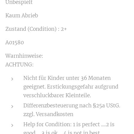
Unbespielt
Kaum Abrieb
Zustand (Condition) : 2+
A01580
Warnhinweise:
ACHTUNG:
Nicht für Kinder unter 36 Monaten
geeignet. Erstickungsgefahr aufgrund
verschluckbarer Kleinteile.
Differenzbesteuerung nach §25a UStG.
zzgl. Versandkosten
Help for Condition: 1 is perfect ....2 is
good.... 3 is ok.... 4 is not in best