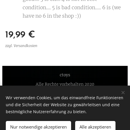
condition.... 5 is bad condition..... 6 is (we
have no 6 in the shop :))
19,99
€
zzgl. Versandkosten
ctoys
Alle Rechte vorbehalten 2020
Unterstützt von
Webnode
Cookies
Wir verwenden Cookies, um das einwandfreie Funktionieren
Datenschutzrichtlinien
Cookie-Richtlinie
und die Sicherheit der Website zu gewährleitsen und eine
bestmögliche Nutzererfahrung zu bieten.
Nur notwendige akzeptieren
Alle akzeptieren
ZUM WARENKORB HINZUFÜGEN