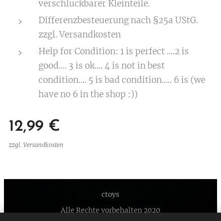
verschluckbarer Kleinteile.
Differenzbesteuerung nach §25a UStG.
zzgl. Versandkosten
Help for Condition: 1 is perfect ....2 is
good.... 3 is ok.... 4 is not in best
condition.... 5 is bad condition..... 6 is (we
have no 6 in the shop :))
12,99
€
zzgl. Versandkosten
ctoys
Alle Rechte vorbehalten 2020