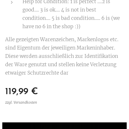
Help for Condition: 1 is perfect ....2 is
good.... 3 is ok.... 4 is not in best
condition.... 5 is bad condition..... 6 is (we
have no 6 in the shop :))
Alle gezeigten Warenzeichen, Markenlogos etc.
sind Eigentum der jeweiligen Markeninhaber.
Diese werden ausschließlich zur Identifikation
der Ware genutzt und stellen keine Verletzung
etwaiger Schutzrechte dar
119,99
€
zzgl. Versandkosten