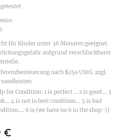
getestet
eise:
:
cht für Kinder unter 36 Monaten geeignet.
stickungsgefahr aufgrund verschluckbarer
inteile.
fferenzbesteuerung nach §25a UStG. zzgl.
rsandkosten
p for Condition: 1 is perfect ....2 is good.... 3
ok.... 4 is not in best condition.... 5 is bad
dition..... 6 is (we have no 6 in the shop :))
9
€