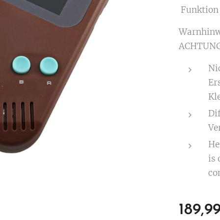
Funktion 
Warnhinw
ACHTUNG
Ni
Er
Kle
Di
Ve
Hel
is 
con
189,9