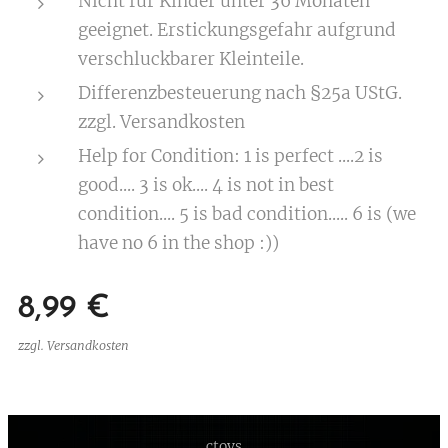
Nicht für Kinder unter 36 Monaten
geeignet. Erstickungsgefahr aufgrund
verschluckbarer Kleinteile.
Differenzbesteuerung nach §25a UStG.
zzgl. Versandkosten
Help for Condition: 1 is perfect ....2 is
good.... 3 is ok.... 4 is not in best
condition.... 5 is bad condition..... 6 is (we
have no 6 in the shop :))
8,99
€
zzgl. Versandkosten
ctoys