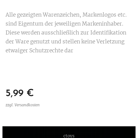
Alle gezeigten Warenzeichen, Markenlogos etc.
sind Eigentum der jeweiligen Markeninhaber.
Diese werden ausschließlich zur Identifikation
der Ware genutzt und stellen keine Verletzung
etwaiger Schutzrechte dar
5,99
€
zzgl. Versandkosten
ctoys