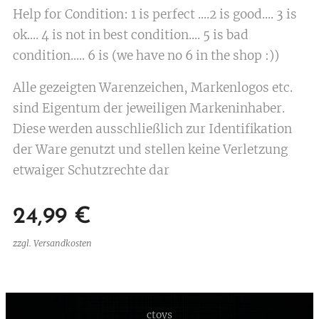
Help for Condition: 1 is perfect ....2 is good.... 3 is
ok.... 4 is not in best condition.... 5 is bad
condition..... 6 is (we have no 6 in the shop :))
Alle gezeigten Warenzeichen, Markenlogos etc.
sind Eigentum der jeweiligen Markeninhaber.
Diese werden ausschließlich zur Identifikation
der Ware genutzt und stellen keine Verletzung
etwaiger Schutzrechte dar
24,99
€
zzgl. Versandkosten
ctoys