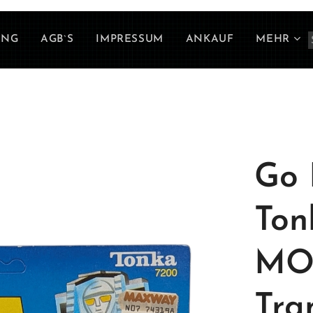
UNG
AGB`S
IMPRESSUM
ANKAUF
MEHR
Go 
Ton
MOC
Tra