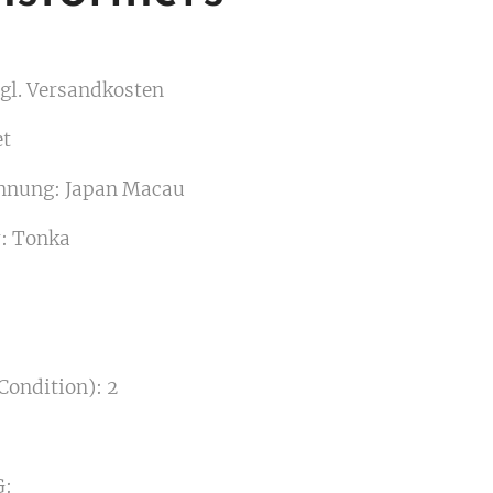
gl. Versandkosten
et
nnung: Japan Macau
r: Tonka
Condition): 2
: