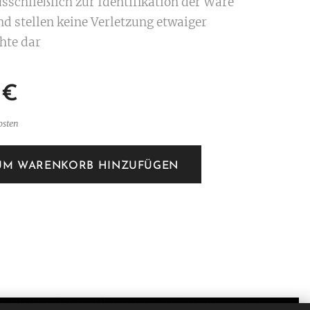
sschließlich zur Identifikation der Ware
nd stellen keine Verletzung etwaiger
hte dar
€
osten
UM WARENKORB HINZUFÜGEN