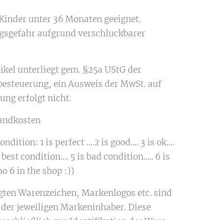
 Kinder unter 36 Monaten geeignet.
gsgefahr aufgrund verschluckbarer
.
tikel unterliegt gem. §25a UStG der
besteuerung, ein Ausweis der MwSt. auf
ung erfolgt nicht.
sandkosten
ndition: 1 is perfect ....2 is good.... 3 is ok....
 best condition.... 5 is bad condition..... 6 is
o 6 in the shop :))
igten Warenzeichen, Markenlogos etc. sind
der jeweiligen Markeninhaber. Diese