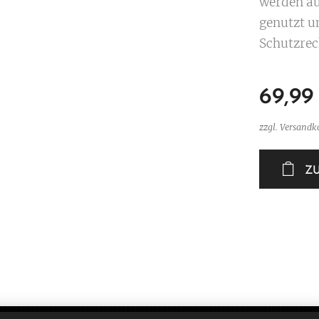
werden au
genutzt u
Schutzrec
69,99
zzgl. Versandk
Z