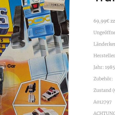
69,99€ zz
Ungeöffn
Länderke
Herstelle
Jahr: 1985
Zubehör:
Zustand (
A012797
ACHTUNG