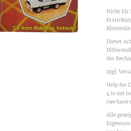
Nicht für
Erstickun
Kleinteile
Dieser Ar
Differenz
der Rechn
zzgl. Ver
Help for Co
4 is not in
(we have n
Alle geze
Eigentum 