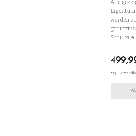
Alle geze
Eigentum 
werden au
genutzt u
Schutzrec
499,9
zzgl. Versandk
A