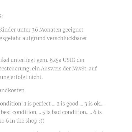
:
 Kinder unter 36 Monaten geeignet.
gsgefahr aufgrund verschluckbarer
.
tikel unterliegt gem. §25a UStG der
besteuerung, ein Ausweis der MwSt. auf
ung erfolgt nicht.
sandkosten
ndition: 1 is perfect ....2 is good.... 3 is ok....
 best condition.... 5 is bad condition..... 6 is
o 6 in the shop :))