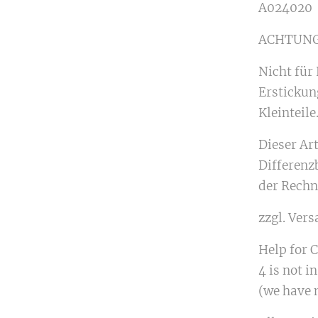
A024020
ACHTUNG
Nicht für
Erstickun
Kleinteile
Dieser Ar
Differenz
der Rechn
zzgl. Ver
Help for Co
4 is not in
(we have n