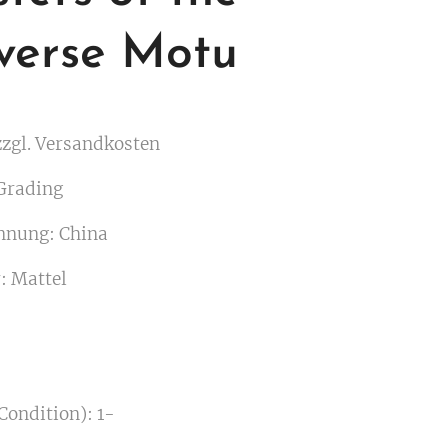
verse Motu
zgl. Versandkosten
 Grading
nnung: China
r: Mattel
Condition): 1-