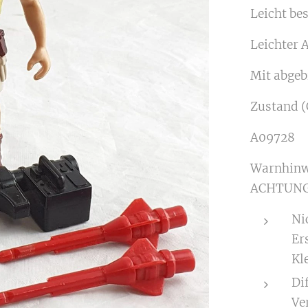
Leicht bes
Leichter 
Mit abgeb
Zustand (
A09728
Warnhinw
ACHTUNG
Ni
Er
Kle
Di
Ve