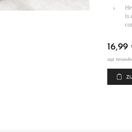
Hel
is 
con
16,99
zzgl. Versandk
Z