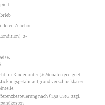
pielt
Abrieb
ildeten Zubehör
Condition): 2-
eise:
:
cht für Kinder unter 36 Monaten geeignet.
stickungsgefahr aufgrund verschluckbarer
inteile.
fferenzbesteuerung nach §25a UStG. zzgl.
rsandkosten