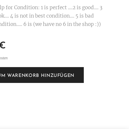
p for Condition: 1 is perfect ....2 is good.... 3
ok.... 4 is not in best condition.... 5 is bad
dition..... 6 is (we have no 6 in the shop :))
€
osten
UM WARENKORB HINZUFÜGEN