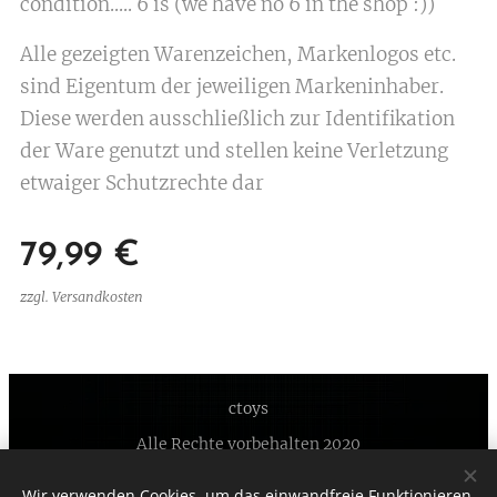
condition..... 6 is (we have no 6 in the shop :))
Alle gezeigten Warenzeichen, Markenlogos etc.
sind Eigentum der jeweiligen Markeninhaber.
Diese werden ausschließlich zur Identifikation
der Ware genutzt und stellen keine Verletzung
etwaiger Schutzrechte dar
79,99
€
zzgl. Versandkosten
ctoys
Alle Rechte vorbehalten 2020
Unterstützt von
Webnode
Cookies
Wir verwenden Cookies, um das einwandfreie Funktionieren