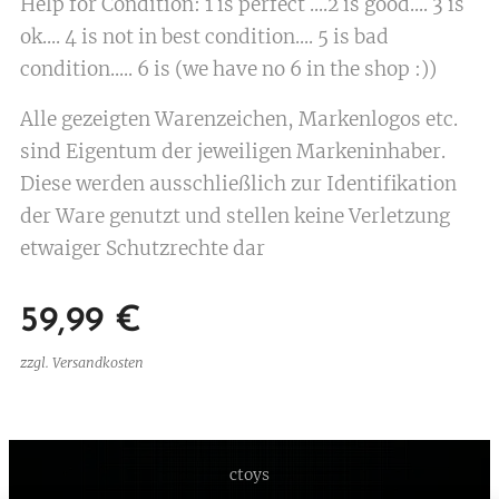
Help for Condition: 1 is perfect ....2 is good.... 3 is
ok.... 4 is not in best condition.... 5 is bad
condition..... 6 is (we have no 6 in the shop :))
Alle gezeigten Warenzeichen, Markenlogos etc.
sind Eigentum der jeweiligen Markeninhaber.
Diese werden ausschließlich zur Identifikation
der Ware genutzt und stellen keine Verletzung
etwaiger Schutzrechte dar
59,99
€
zzgl. Versandkosten
ctoys