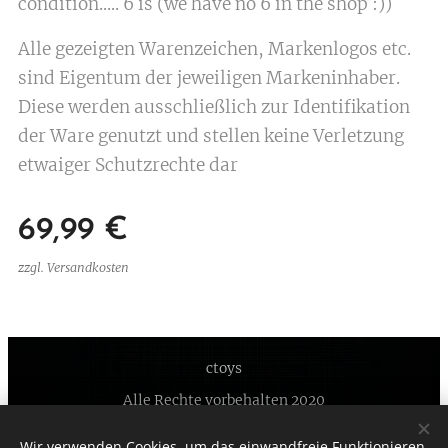
condition..... 6 is (we have no 6 in the shop :))
Alle gezeigten Warenzeichen, Markenlogos etc.
sind Eigentum der jeweiligen Markeninhaber.
Diese werden ausschließlich zur Identifikation
der Ware genutzt und stellen keine Verletzung
etwaiger Schutzrechte dar
69,99
€
zzgl. Versandkosten
ctoys
Alle Rechte vorbehalten 2020
Unterstützt von
Webnode
Cookies
Wir verwenden Cookies, um das einwandfreie Funktionieren