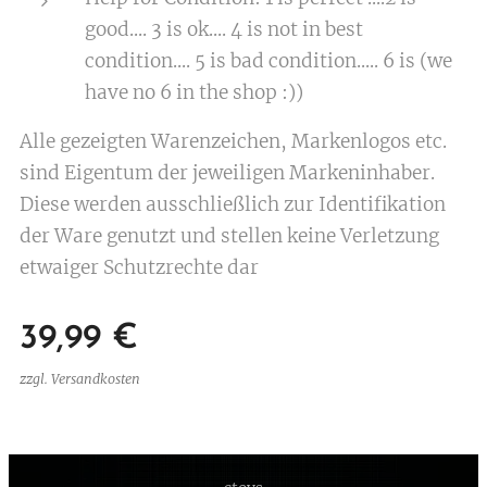
good.... 3 is ok.... 4 is not in best
condition.... 5 is bad condition..... 6 is (we
have no 6 in the shop :))
Alle gezeigten Warenzeichen, Markenlogos etc.
sind Eigentum der jeweiligen Markeninhaber.
Diese werden ausschließlich zur Identifikation
der Ware genutzt und stellen keine Verletzung
etwaiger Schutzrechte dar
39,99
€
zzgl. Versandkosten