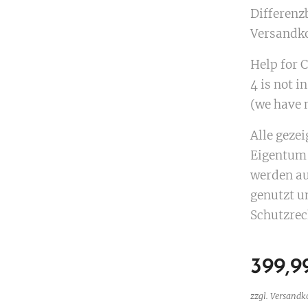
Differenz
Versandk
Help for Co
4 is not in
(we have n
Alle geze
Eigentum 
werden au
genutzt u
Schutzrec
399,9
zzgl. Versandk