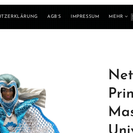
UTZERKLÄRUNG
AGB`S
IMPRESSUM
MEHR
Net
Pri
Mas
Uni