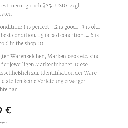
besteuerung nach §25a UStG. zzgl.
osten
ndition: 1 is perfect ....2 is good.... 3 is ok....
 best condition.... 5 is bad condition..... 6 is
o 6 in the shop :))
igten Warenzeichen, Markenlogos etc. sind
der jeweiligen Markeninhaber. Diese
sschließlich zur Identifikation der Ware
nd stellen keine Verletzung etwaiger
hte dar
9
€
osten