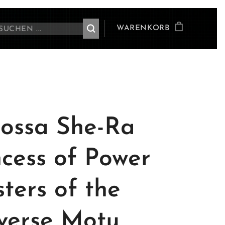
WARENKORB
ossa She-Ra
ncess of Power
ters of the
verse Motu