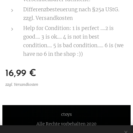
Differenzbesteuerung nach §25a UStG.
zzgl. Versandkosten
Help for Condition: 1 is perfect ....2 is
good.... 3 is ok.... 4 is not in best
condition.... 5 is bad condition..... 6 is (we
have no 6 in the shop :))
16,99
€
zzgl. Versandkosten
ctoys
Alle Rechte vorbehalten 2020