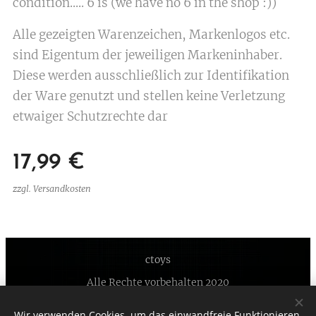
condition..... 6 is (we have no 6 in the shop :))
Alle gezeigten Warenzeichen, Markenlogos etc.
sind Eigentum der jeweiligen Markeninhaber.
Diese werden ausschließlich zur Identifikation
der Ware genutzt und stellen keine Verletzung
etwaiger Schutzrechte dar
17,99
€
zzgl. Versandkosten
ctoys
Alle Rechte vorbehalten 2020
Unterstützt von
Webnode
Cookies
Wir verwenden Cookies, um das einwandfreie Funktionieren