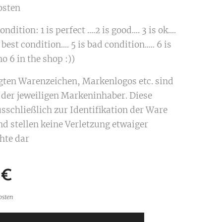
osten
ndition: 1 is perfect ....2 is good.... 3 is ok....
 best condition.... 5 is bad condition..... 6 is
o 6 in the shop :))
igten Warenzeichen, Markenlogos etc. sind
der jeweiligen Markeninhaber. Diese
sschließlich zur Identifikation der Ware
nd stellen keine Verletzung etwaiger
hte dar
€
osten