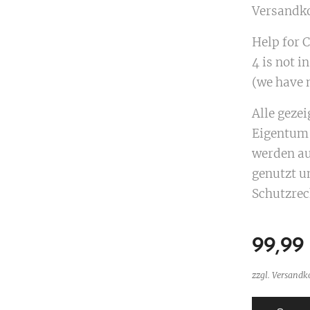
Versandk
Help for Co
4 is not in
(we have n
Alle geze
Eigentum 
werden au
genutzt u
Schutzrec
99,99
zzgl. Versandk