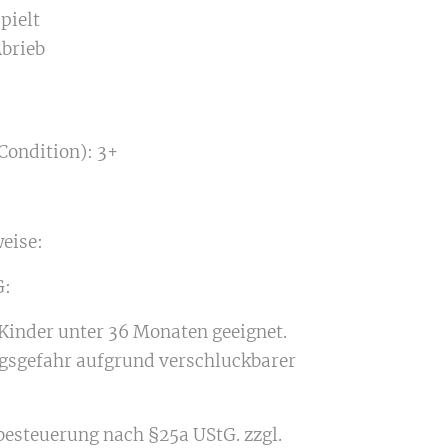
pielt
Abrieb
n
Condition): 3+
eise:
:
 Kinder unter 36 Monaten geeignet.
gsgefahr aufgrund verschluckbarer
.
besteuerung nach §25a UStG. zzgl.