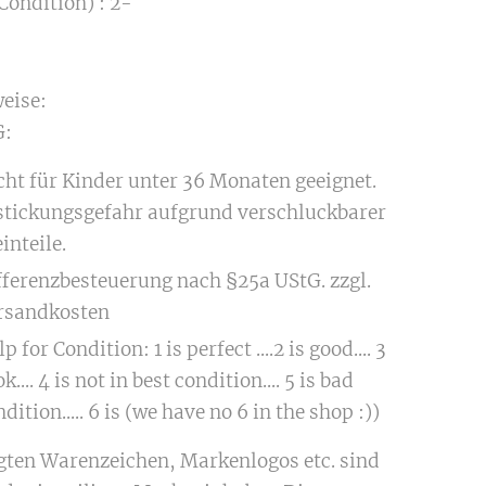
Condition) : 2-
eise:
:
cht für Kinder unter 36 Monaten geeignet.
stickungsgefahr aufgrund verschluckbarer
inteile.
fferenzbesteuerung nach §25a UStG. zzgl.
rsandkosten
p for Condition: 1 is perfect ....2 is good.... 3
ok.... 4 is not in best condition.... 5 is bad
dition..... 6 is (we have no 6 in the shop :))
igten Warenzeichen, Markenlogos etc. sind