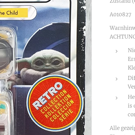
Zustand (
A010827
Warnhinw
ACHTUNG
Ni
Er
Kle
Di
Ve
Hel
is 
con
Alle geze