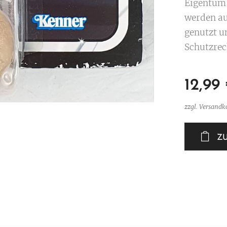
Eigentum 
werden au
genutzt u
Schutzrec
12,99
zzgl. Versandk
Z