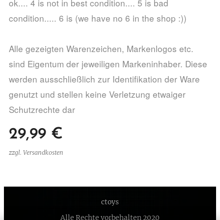
ok.... 4 is not in best condition.... 5 is bad
condition..... 6 is (we have no 6 in the shop :))
Alle gezeigten Warenzeichen, Markenlogos etc.
sind Eigentum der jeweiligen Markeninhaber. Diese
werden ausschließlich zur Identifikation der Ware
genutzt und stellen keine Verletzung etwaiger
Schutzrechte dar
29,99
€
zzgl. Versandkosten
ctoys
Alle Rechte vorbehalten 2020