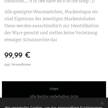
condition..... 6 is (we have no 6 in the shop :))
Alle gezeigten Warenzeichen, Markenlogos etc.
sind Eigentum der jeweiligen Markeninhaber.
Diese werden ausschließlich zur Identifikation
der Ware genutzt und stellen keine Verletzung
etwaiger Schutzrechte dar
99,99
€
zzgl. Versandkosten
ctoys
Alle Rechte vorbehalten 2020
Unterstützt von
Webnode
Cookies
Wir verwenden Cookies, um das einwandfreie Funktionieren