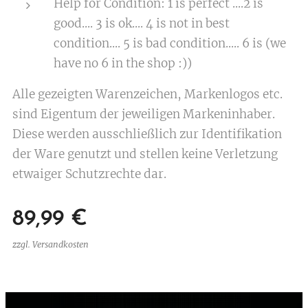
Help for Condition: 1 is perfect ....2 is
good.... 3 is ok.... 4 is not in best
condition.... 5 is bad condition..... 6 is (we
have no 6 in the shop :))
Alle gezeigten Warenzeichen, Markenlogos etc.
sind Eigentum der jeweiligen Markeninhaber.
Diese werden ausschließlich zur Identifikation
der Ware genutzt und stellen keine Verletzung
etwaiger Schutzrechte dar.
89,99
€
zzgl. Versandkosten