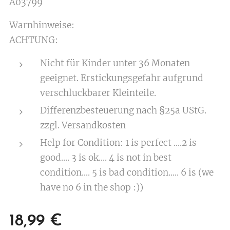
A03799
Warnhinweise:
ACHTUNG:
Nicht für Kinder unter 36 Monaten
geeignet. Erstickungsgefahr aufgrund
verschluckbarer Kleinteile.
Differenzbesteuerung nach §25a UStG.
zzgl. Versandkosten
Help for Condition: 1 is perfect ....2 is
good.... 3 is ok.... 4 is not in best
condition.... 5 is bad condition..... 6 is (we
have no 6 in the shop :))
18,99
€