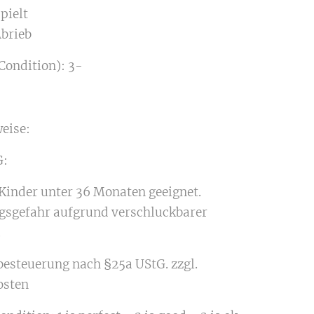
spielt
Abrieb
Condition): 3-
eise:
:
 Kinder unter 36 Monaten geeignet.
gsgefahr aufgrund verschluckbarer
.
besteuerung nach §25a UStG. zzgl.
osten