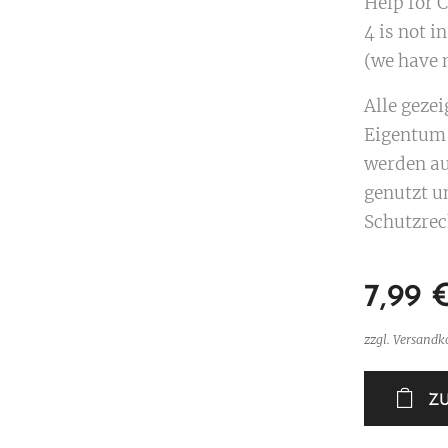
Help for Co
4 is not in
(we have n
Alle geze
Eigentum 
werden au
genutzt u
Schutzrec
7,99
zzgl. Versandk
Z