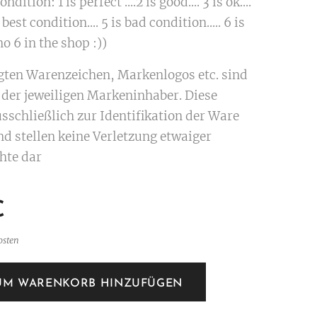
ndition: 1 is perfect ....2 is good.... 3 is ok....
 best condition.... 5 is bad condition..... 6 is
o 6 in the shop :))
igten Warenzeichen, Markenlogos etc. sind
der jeweiligen Markeninhaber. Diese
sschließlich zur Identifikation der Ware
nd stellen keine Verletzung etwaiger
hte dar
€
osten
UM WARENKORB HINZUFÜGEN