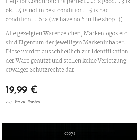
Help for Condition: 1 is perfect ....2 is good.... 3 is
ok.... 4 is not in best condition.... 5 is bad
condition..... 6 is (we have no 6 in the shop :))
Alle gezeigten Warenzeichen, Markenlogos etc.
sind Eigentum der jeweiligen Markeninhaber.
Diese werden ausschließlich zur Identifikation
der Ware genutzt und stellen keine Verletzung
etwaiger Schutzrechte dar
19,99
€
zzgl. Versandkosten
ctoys