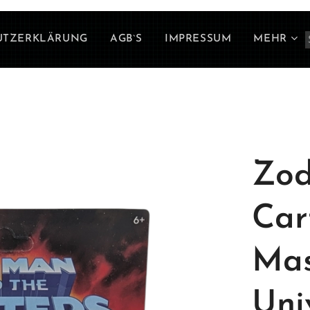
UTZERKLÄRUNG
AGB`S
IMPRESSUM
MEHR
Zod
Car
Mas
Uni