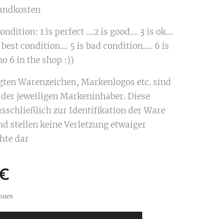
sandkosten
ndition: 1 is perfect ....2 is good.... 3 is ok....
 best condition.... 5 is bad condition..... 6 is
o 6 in the shop :))
igten Warenzeichen, Markenlogos etc. sind
der jeweiligen Markeninhaber. Diese
sschließlich zur Identifikation der Ware
nd stellen keine Verletzung etwaiger
hte dar
€
osten