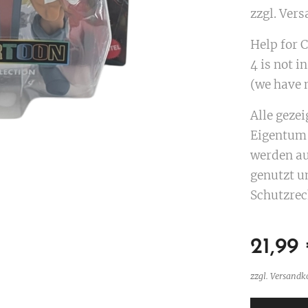
zzgl. Ver
Help for Co
4 is not in
(we have n
Alle geze
Eigentum 
werden au
genutzt u
Schutzrec
21,99
zzgl. Versandk