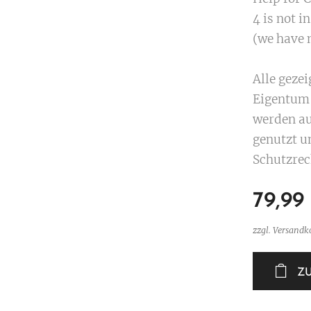
4 is not in
(we have n
Alle geze
Eigentum 
werden au
genutzt u
Schutzrec
79,99
zzgl. Versandk
Z