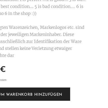
 best condition.... 5 is bad condition..... 6 is
o 6 in the shop :))
igten Warenzeichen, Markenlogos etc. sind
der jeweiligen Markeninhaber. Diese
sschließlich zur Identifikation der Ware
nd stellen keine Verletzung etwaiger
hte dar
€
osten
UM WARENKORB HINZUFÜGEN