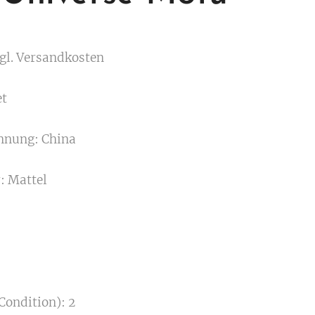
gl. Versandkosten
et
nnung: China
r: Mattel
Condition): 2