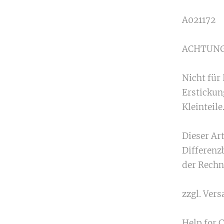
A021172
ACHTUNG
Nicht für
Erstickun
Kleinteile
Dieser Ar
Differenz
der Rechn
zzgl. Ver
Help for Co