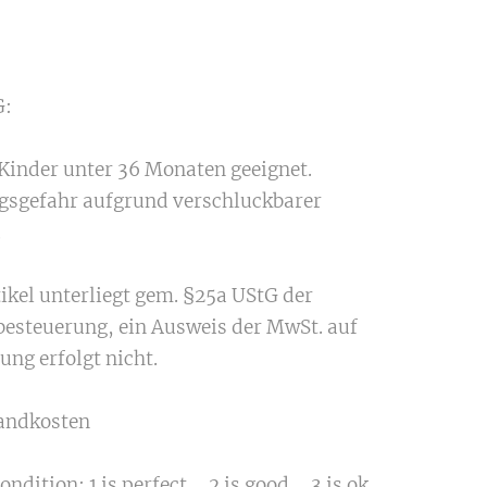
:
 Kinder unter 36 Monaten geeignet.
gsgefahr aufgrund verschluckbarer
.
tikel unterliegt gem. §25a UStG der
besteuerung, ein Ausweis der MwSt. auf
ung erfolgt nicht.
sandkosten
ndition: 1 is perfect ....2 is good.... 3 is ok....