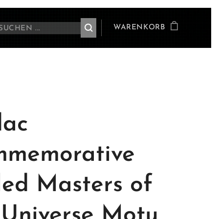
WARENKORB
dac
memorative
led Masters of
 Universe Motu